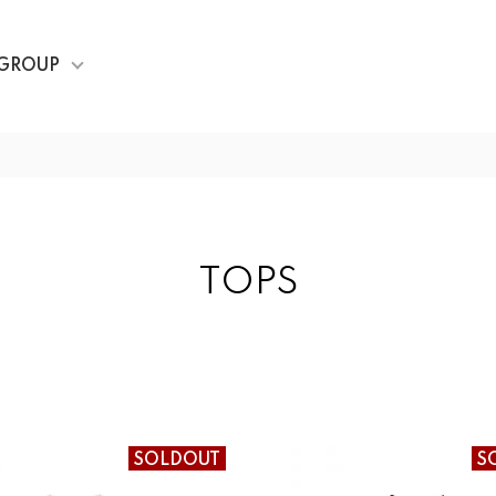
GROUP
TOPS
SOLDOUT
S