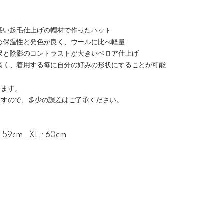
長い起毛仕上げの帽材で作ったハット
め保温性と発色が良く、ウールに比べ軽量
沢と陰影のコントラストが大きいベロア仕上げ
高く、着用する毎に自分の好みの形状にすることが可能
ります。
ますので、多少の誤差はご了承ください。
 : 59cm , XL : 60cm