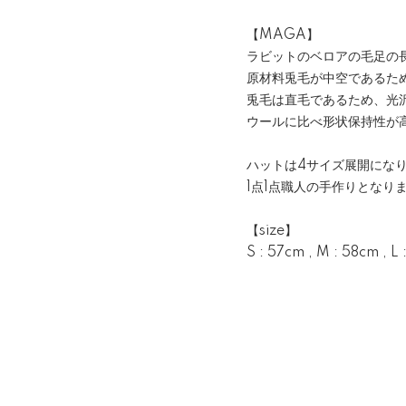
【MAGA】
ラビットのベロアの毛足の
原材料兎毛が中空であるた
兎毛は直毛であるため、光
ウールに比べ形状保持性が
ハットは4サイズ展開にな
1点1点職人の手作りとなり
【size】
S : 57cm , M : 58cm , L