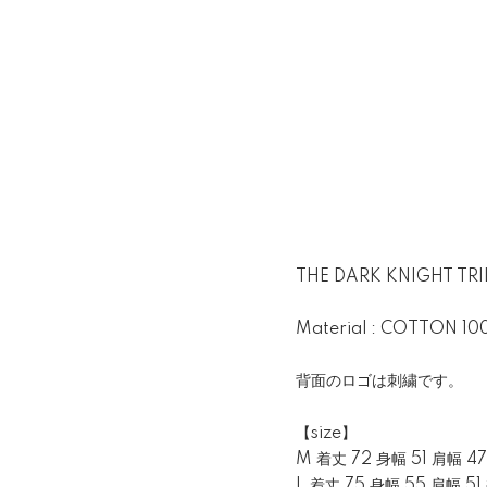
THE DARK KNIGHT TR
Material : COTTON 1
背面のロゴは刺繍です。
【size】
M 着丈 72 身幅 51 肩幅 47
L 着丈 75 身幅 55 肩幅 51