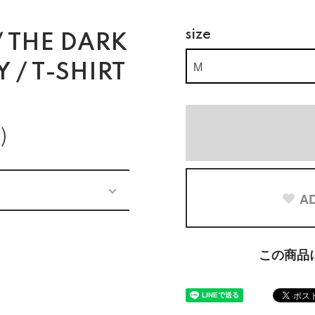
size
 THE DARK
 / T-SHIRT
)
AD
この商品