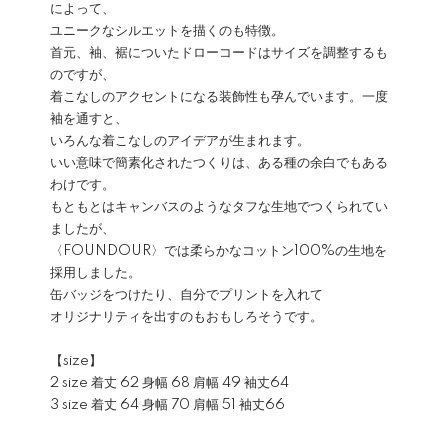
によって、
ユニークなシルエットを描くのも特徴。
首元、袖、裾についたドローコードはサイズを調整するも
のですが、
着こなしのアクセントになる装飾性も孕んでいます。一度
袖を通すと、
いろんな着こなしのアイデアが生まれます。
いい意味で簡素化されたつくりは、ある種の余白でもある
わけです。
もともとはキャンバスのようなタフな生地でつくられてい
ましたが、
〈FOUNDOUR〉では柔らかなコットン100%の生地を
採用しました。
缶バッジをつけたり、自分でプリントを入れて
オリジナリティを出すのもおもしろそうです。
【size】
2 size 着丈 62 身幅 68 肩幅 49 袖丈64
3 size 着丈 64 身幅 70 肩幅 51 袖丈66