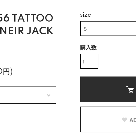
size
56 TATTOO
NEIR JACK
購入数
0円)
AD