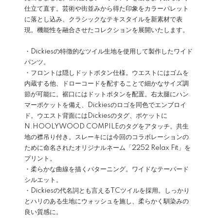
仕立て直す。芸術や街並みから得た印象をカラーパレット
に落とし込み、クラシックなテキスタイルを新素材で表
現。機能性を融合させたコレクションを展開いたします。
・Dickiesの特徴的なツイル生地を使用して製作したワイド
パンツ。
・フロントは隠しドットボタン仕様。ウエストにはゴムを
内蔵する他、ドローコードを配することで細かなサイズ調
節が可能に。裾口にはドットボタンを配置。右太腿にハン
マーポケットを備え、Dickiesのロゴを同色でエンブロイ
ド。ウエスト背面にはDickiesのタグ、ポケットに
N.HOOLYWOOD COMPILEのタグをアタッチ。共生
地の襟吊り付き。スレーキには今回のコラボレーションの
ために命名されたオリジナルネーム「2252 Relax Fit」を
プリント。
・柔らかな曲線を描くパターニング。ワイドなテーパード
シルエット。
・Dickiesの代名詞とも言えるTCツイルを採用。しっかり
とハリのある生地にウォッシュを施し、柔らかく馴染みの
良い質感に。