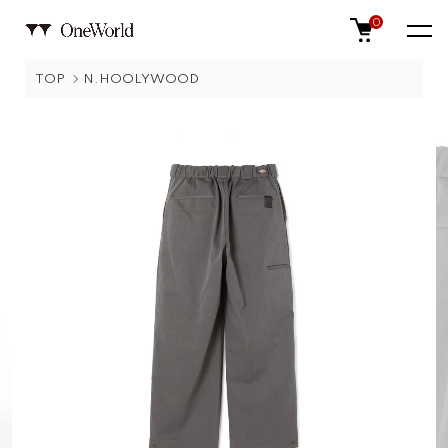
0
TOP
N.HOOLYWOOD