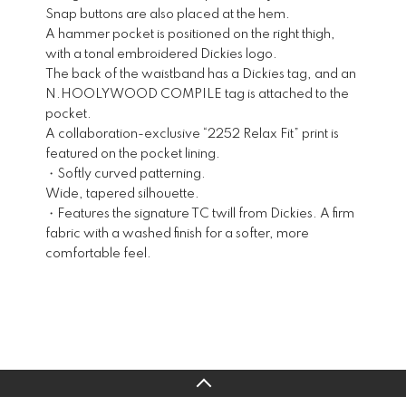
Snap buttons are also placed at the hem.
A hammer pocket is positioned on the right thigh,
with a tonal embroidered Dickies logo.
The back of the waistband has a Dickies tag, and an
N.HOOLYWOOD COMPILE tag is attached to the
pocket.
A collaboration-exclusive “2252 Relax Fit” print is
featured on the pocket lining.
・Softly curved patterning.
Wide, tapered silhouette.
・Features the signature TC twill from Dickies. A firm
fabric with a washed finish for a softer, more
comfortable feel.