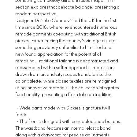
something completely different takes shape. This
season explores that delicate balance, presenting a
modern perspective.
Designer Daisuke Obana visited the UK for the first
time since 2018, where he encountered numerous
remade garments coexisting with traditional British
pieces. Experiencing the country's vintage culture -
something previously unfamiliar to him - led to a
newfound appreciation for the potential of
remaking. Traditional tailoring is deconstructed and
reassembled with a softer approach. Impressions
drawn from art and cityscapes translate into the
color palette, while classic textiles are reimagined
using innovative materials. The collection integrates
functionality, presenting a fresh take on tradition.
・Wide pants made with Dickies’ signature twill
fabric.
・The front is designed with concealed snap buttons.
The waistband features an internal elastic band
along with a drawcord for precise adjustments.