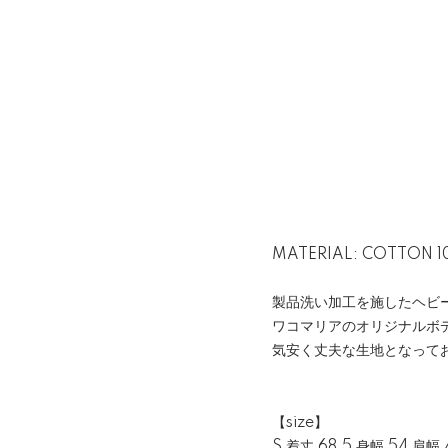
MATERIAL: COTTON 
製品洗い加工を施したヘビ
ワコマリアのオリジナルボ
気安く丈夫な生地となって
【size】
S 着丈 68.5 身幅 54 肩幅 