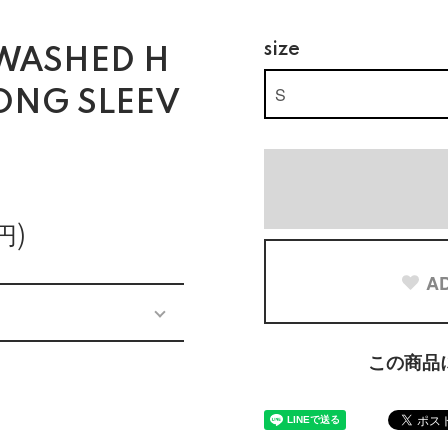
size
WASHED H
ONG SLEEV
円)
AD
この商品