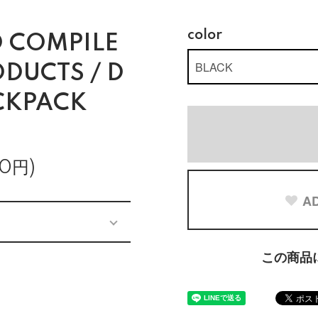
color
 COMPILE
DUCTS / D
CKPACK
0円)
AD
この商品