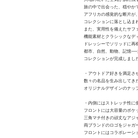
旅の中で出会った、穏やか
アフリカの感覚的な断片が
コレクションに落とし込ま
また、実用性を備えたサフ
機能素材とクラシックなデ
ドレッシーでソリッドに再
都市、自然、動物、記憶─
コレクションが完成しまし
・アウトドア好きを満足さ
数々の名品を生み出してきた
オリジナルデザインのナッ
・内側にはストレッチ性に
フロントには大容量のポケ
三角マチ付きの頑丈なアジ
両ブランドのロゴをジャガ
フロントにはコラボレーシ