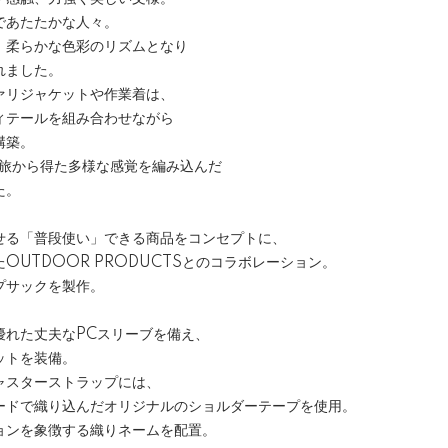
であたたかな人々。
、柔らかな色彩のリズムとなり
れました。
ァリジャケットや作業着は、
ィテールを組み合わせながら
構築。
─旅から得た多様な感覚を編み込んだ
た。
せる「普段使い」できる商品をコンセプトに、
OUTDOOR PRODUCTSとのコラボレーション。
プサックを製作。
優れた丈夫なPCスリーブを備え、
ットを装備。
ャスターストラップには、
ードで織り込んだオリジナルのショルダーテープを使用。
ョンを象徴する織りネームを配置。