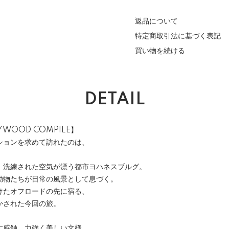
返品について
特定商取引法に基づく表記
買い物を続ける
DETAIL
LYWOOD COMPILE】
ションを求めて訪れたのは、
、洗練された空気が漂う都市ヨハネスブルグ。
動物たちが日常の風景として息づく。
けたオフロードの先に宿る、
かされた今回の旅。
す感触、力強く美しい文様。