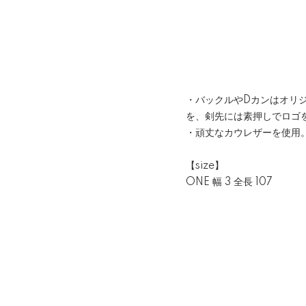
・バックルやDカンはオリ
を、剣先には素押しでロゴ
・頑丈なカウレザーを使用
【size】
ONE 幅 3 全長 107