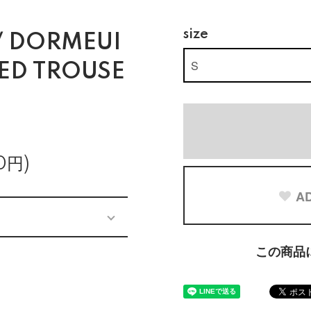
size
/ DORMEUI
TED TROUSE
0円)
AD
この商品