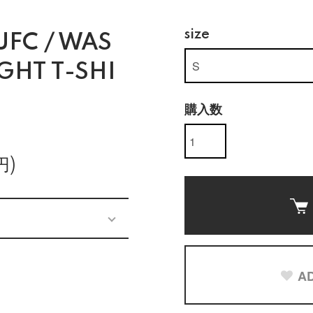
size
FC / WAS
GHT T-SHI
購入数
円)
AD