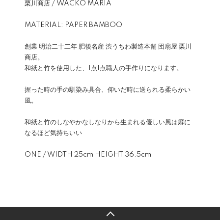
栗川商店 / WACKO MARIA
MATERIAL: PAPER BAMBOO
創業 明治二十二年 肥後名産 渋うちわ製造本舗 団扇屋 栗川
商店。
和紙と竹を使用した、1点1点職人の手作りになります。
握った時の手の馴染み具合、仰いだ時に送られる柔らかい
風。
和紙と竹のしなやかなしなりから生まれる優しい風は癖に
なるほど気持ちいい
ONE / WIDTH 25cm HEIGHT 36.5cm