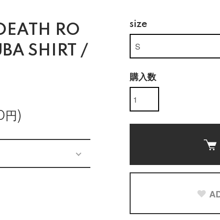
size
DEATH RO
BA SHIRT /
購入数
0円)
AD