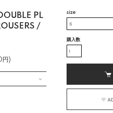
size
DOUBLE PL
ROUSERS /
購入数
0円)
AD