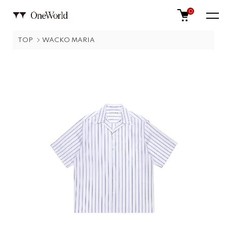
0
TOP
WACKO MARIA