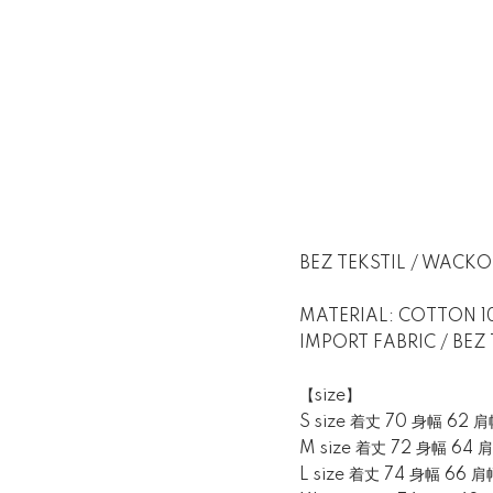
BEZ TEKSTIL / WACK
MATERIAL: COTTON 
IMPORT FABRIC / BEZ 
【size】
S size 着丈 70 身幅 62 肩
M size 着丈 72 身幅 64 
L size 着丈 74 身幅 66 肩