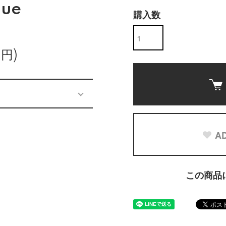
lue
購入数
0円)
AD
この商品