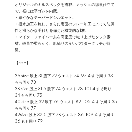
オリジナルのミルスペックを搭載。メッシュの総裏仕立て
で、裾には平ゴムを内蔵。
・緩やかなテーパードシルエット。
・撥水加工を施し、さらに裏面のシレー加工によって防風
性と滑らかな手触りを備えた機能的な1枚。
・マイクロファイバー糸を高密度で織り上げたタフタ素
材。軽量で柔らかく、肌触りの良いパウダータッチが特
徴。
【size】
36 size 股上 31 股下 72 ウエスト 74-97.4 すそ周り 33
もも周り 73
38 size 股上 31.5 股下 74 ウエスト 78-101.4 すそ周り
34 もも周り 75
40 size 股上 32 股下 76 ウエスト 82-105.4 すそ周り 35
もも周り 77
42size 股上 32.5 股下 78 ウエスト 86-109.4 すそ周り
36 もも周り 79