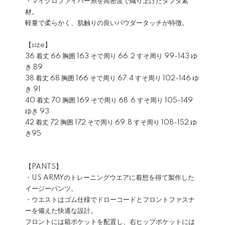
・マイクロファイバー糸を高密度で織り上げたタフタ素
材。
軽量で柔らかく、肌触りの良いパウダータッチが特徴。
【size】
36 着丈 66 胸囲 163 そで周り 66.2 すそ周り 99-143 ゆ
き 89
38 着丈 68 胸囲 166 そで周り 67.4 すそ周り 102-146 ゆ
き 91
40 着丈 70 胸囲 169 そで周り 68.6 すそ周り 105-149
ゆき 93
42 着丈 72 胸囲 172 そで周り 69.8 すそ周り 108-152 ゆ
き95
【PANTS】
・US ARMYのトレーニングウエアに着想を得て製作した
イージーパンツ。
・ウエストはゴム仕様でドローコードとフロントファスナ
ーを備えた快適な設計。
フロントには箱ポケットを配置し、右ヒップポケットには