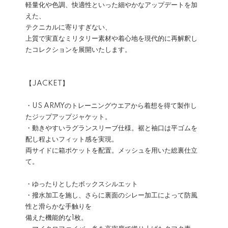
軽量化や色調、快適性といった細やかなアップデートを加
えた、
テクニカルに寄りすぎない、
上質で実直なミリタリー素材や着心地を現代的に再解釈し
たコレクションを展開いたします。
【JACKET】
・US ARMYのトレーニングウエアから着想を得て製作し
たジップアップジャケット。
・動きやすいラグランスリーブ仕様。裾と袖口は平ゴムを
配し程よいフィット感を実現。
両サイドに箱ポケットを配置。メッシュを用いた総裏仕立
て。
・ゆったりとしたボックスシルエット
・撥水加工を施し、さらに裏面のシレー加工によって防風
性と滑らかな手触りを
備えた機能的な1枚。