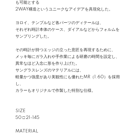
も可能とする
2WAY構造というユニークなアイデアを具現化した。
ヨロイ、テンプルなど各パーツのディテールは、
それぞれ時計本体のケース、ダイアルなどからフォルムを
サンプリングした。
その時計が持つエッジの立った意匠を再現するために、
メッキ毎にガラ入れや手作業による研磨の時間を設定し、
異常なほど入念に形を作り上げた。
サングラスレンズのマテリアルには、
軽量かつ強度があり美観性にも優れたMR（1.60）を採用
し、
カラーもオリジナルで作製した特別な仕様。
SIZE
50 □ 21-145
MATERIAL