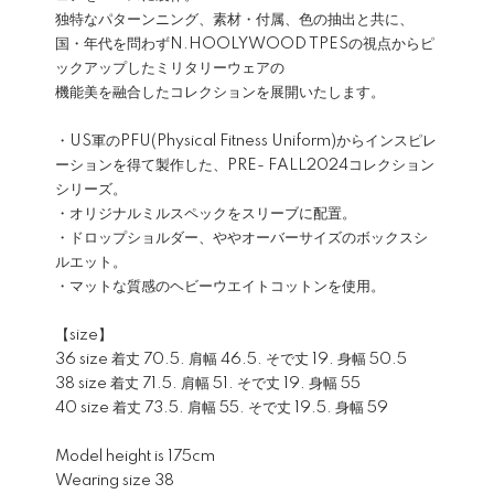
独特なパターンニング、素材・付属、色の抽出と共に、
国・年代を問わずN.HOOLYWOOD TPESの視点からピ
ックアップしたミリタリーウェアの
機能美を融合したコレクションを展開いたします。
・US軍のPFU(Physical Fitness Uniform)からインスピレ
ーションを得て製作した、PRE- FALL2024コレクション
シリーズ。
・オリジナルミルスペックをスリーブに配置。
・ドロップショルダー、ややオーバーサイズのボックスシ
ルエット。
・マットな質感のヘビーウエイトコットンを使用。
【size】
36 size 着丈 70.5. 肩幅 46.5. そで丈 19. 身幅 50.5
38 size 着丈 71.5. 肩幅 51. そで丈 19. 身幅 55
40 size 着丈 73.5. 肩幅 55. そで丈 19.5. 身幅 59
Model height is 175cm
Wearing size 38