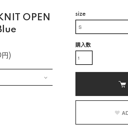
size
KNIT OPEN
Blue
購入数
0円)
AD