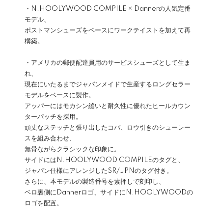
・N.HOOLYWOOD COMPILE × Dannerの人気定番
モデル、
ポストマンシューズをベースにワークテイストを加えて再
構築。
・アメリカの郵便配達員用のサービスシューズとして生ま
れ、
現在にいたるまでジャパンメイドで生産するロングセラー
モデルをベースに製作。
アッパーにはモカシン縫いと耐久性に優れたヒールカウン
ターパッチを採用。
頑丈なステッチと張り出したコバ、ロウ引きのシューレー
スを組み合わせ、
無骨ながらクラシックな印象に。
サイドにはN.HOOLYWOOD COMPILEのタグと、
ジャパン仕様にアレンジしたSR/JPNのタグ付き。
さらに、本モデルの製造番号を素押しで刻印し、
ベロ裏側にDannerロゴ、サイドにN.HOOLYWOODの
ロゴを配置。