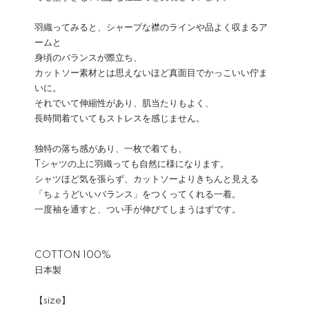
羽織ってみると、シャープな襟のラインや品よく収まるア
ームと
身頃のバランスが際立ち、
カットソー素材とは思えないほど真面目でかっこいい佇ま
いに。
それでいて伸縮性があり、肌当たりもよく、
長時間着ていてもストレスを感じません。
独特の落ち感があり、一枚で着ても、
Tシャツの上に羽織っても自然に様になります。
シャツほど気を張らず、カットソーよりきちんと見える
「ちょうどいいバランス」をつくってくれる一着。
一度袖を通すと、つい手が伸びてしまうはずです。
COTTON 100%
日本製
【size】